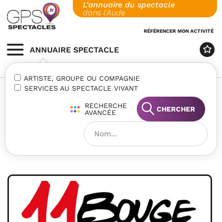
L'annuaire du spectacle
Skip
dans l'Aude
to
content
RÉFÉRENCER MON ACTIVITÉ
ANNUAIRE SPECTACLE
MENU
ARTISTE, GROUPE OU COMPAGNIE
SERVICES AU SPECTACLE VIVANT
RECHERCHE
CHERCHER
AVANCÉE