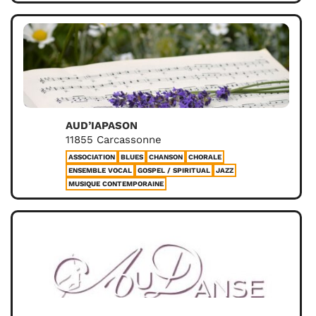
AUD’IAPASON
11855 Carcassonne
ASSOCIATION
BLUES
CHANSON
CHORALE
ENSEMBLE VOCAL
GOSPEL / SPIRITUAL
JAZZ
MUSIQUE CONTEMPORAINE