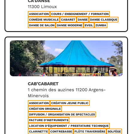
CA’DANSE
11300 Limoux
ASSOCIATION
COURS / ENSEIGNEMENT / FORMATION
COMÉDIE MUSICALE
CABARET
DANSE
DANSE CLASSIQUE
DANSE DE SALON
DANSE MODERNE
EVEIL
ZUMBA
CAB’CABARET
1 chemin des auzines 11200 Argens-
Minervois
ASSOCIATION
CRÉATION JEUNE PUBLIC
CRÉATION ORIGINALE
DIFFUSION / ORGANISATION DE SPECTACLES
FACTURE D'INSTRUMENTS
LOCATION D’ÉQUIPEMENT / PRESTATAIRE TECHNIQUE
CLARINETTE
CONTREBASSE
FLÛTE TRAVERSIÈRE
SOLFÈGE