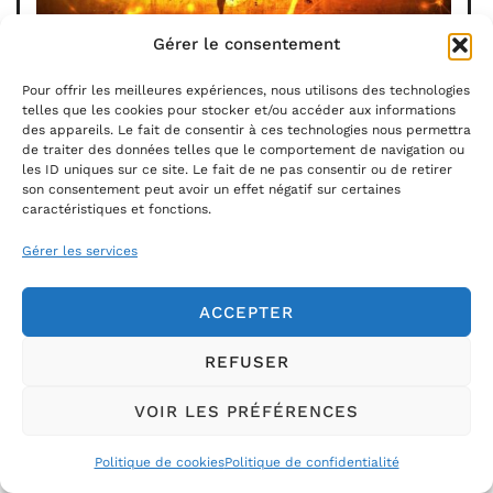
Gérer le consentement
CDB HIP-HOP
11100 Narbonne
Pour offrir les meilleures expériences, nous utilisons des technologies
telles que les cookies pour stocker et/ou accéder aux informations
ASSOCIATION
COURS / ENSEIGNEMENT / FORMATION
des appareils. Le fait de consentir à ces technologies nous permettra
DANSE HIP HOP
de traiter des données telles que le comportement de navigation ou
les ID uniques sur ce site. Le fait de ne pas consentir ou de retirer
son consentement peut avoir un effet négatif sur certaines
caractéristiques et fonctions.
Gérer les services
ACCEPTER
CENTRE DANSE DU CHÂTEAU DE MALVES
REFUSER
EN MINERVOIS
11600 Malves-en-Minervois
VOIR LES PRÉFÉRENCES
ASSOCIATION
COURS / ENSEIGNEMENT / FORMATION
DANSE
DANSE CONTEMPORAINE
MODERN JAZZ
Politique de cookies
Politique de confidentialité