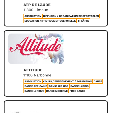
ATP DE L’AUDE
11300 Limoux
ASSOCIATION
DIFFUSION / ORGANISATION DE SPECTACLES
EDUCATION ARTISTIQUE ET CULTURELLE
THÉÂTRE
ATTITUDE
11100 Narbonne
ASSOCIATION
COURS / ENSEIGNEMENT / FORMATION
DANSE
DANSE AFRICAINE
DANSE HIP HOP
DANSE LATINO
DANSE LYRIQUE
DANSE MODERNE
FREE DANCE