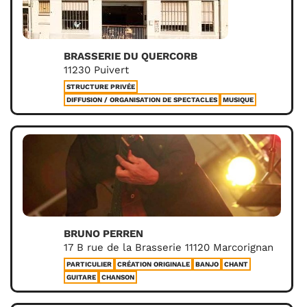
BRASSERIE DU QUERCORB
11230 Puivert
STRUCTURE PRIVÉE
DIFFUSION / ORGANISATION DE SPECTACLES
MUSIQUE
BRUNO PERREN
17 B rue de la Brasserie 11120 Marcorignan
PARTICULIER
CRÉATION ORIGINALE
BANJO
CHANT
GUITARE
CHANSON