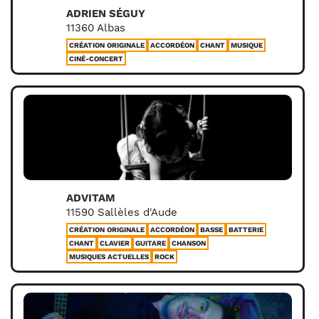
ADRIEN SÉGUY
11360 Albas
CRÉATION ORIGINALE
ACCORDÉON
CHANT
MUSIQUE
CINÉ-CONCERT
ADVITAM
11590 Sallèles d'Aude
CRÉATION ORIGINALE
ACCORDÉON
BASSE
BATTERIE
CHANT
CLAVIER
GUITARE
CHANSON
MUSIQUES ACTUELLES
ROCK