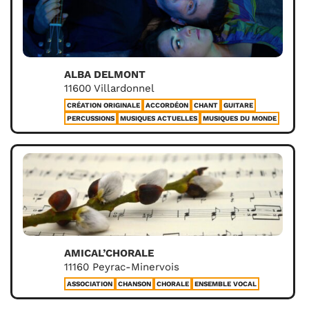
ALBA DELMONT
11600 Villardonnel
CRÉATION ORIGINALE
ACCORDÉON
CHANT
GUITARE
PERCUSSIONS
MUSIQUES ACTUELLES
MUSIQUES DU MONDE
AMICAL’CHORALE
11160 Peyrac-Minervois
ASSOCIATION
CHANSON
CHORALE
ENSEMBLE VOCAL