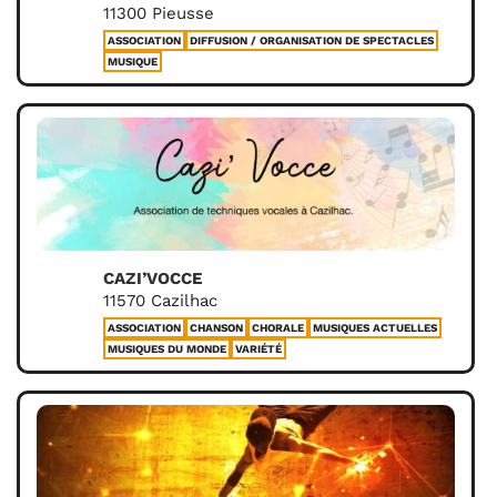
11300 Pieusse
ASSOCIATION
DIFFUSION / ORGANISATION DE SPECTACLES
MUSIQUE
CAZI’VOCCE
11570 Cazilhac
ASSOCIATION
CHANSON
CHORALE
MUSIQUES ACTUELLES
MUSIQUES DU MONDE
VARIÉTÉ