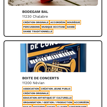
BODEGAM BAL
11230 Chalabre
CRÉATION ORIGINALE
ACCORDÉON
BOUDÈGUE
PERCUSSIONS
MUSIQUE OCCITANE
DANSE
DANSE TRADITIONNELLE
BOITE DE CONCERTS
11200 Névian
ASSOCIATION
CRÉATION JEUNE PUBLIC
CRÉATION ORIGINALE
EDUCATION ARTISTIQUE ET CULTURELLE
ORGANISATION / GESTION / PRODUCTION
ACCORDÉON
BANJO
BATTERIE
CHANT
CLAVIER
CONTREBASSE