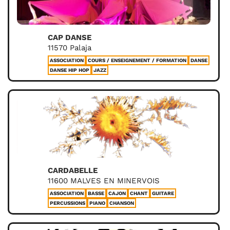
CAP DANSE
11570 Palaja
ASSOCIATION
COURS / ENSEIGNEMENT / FORMATION
DANSE
DANSE HIP HOP
JAZZ
CARDABELLE
11600 MALVES EN MINERVOIS
ASSOCIATION
BASSE
CAJON
CHANT
GUITARE
PERCUSSIONS
PIANO
CHANSON