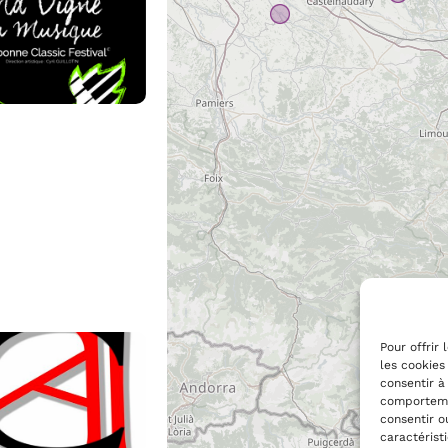
Pour offrir
les cookies
consentir à
comportemen
consentir o
caractérist