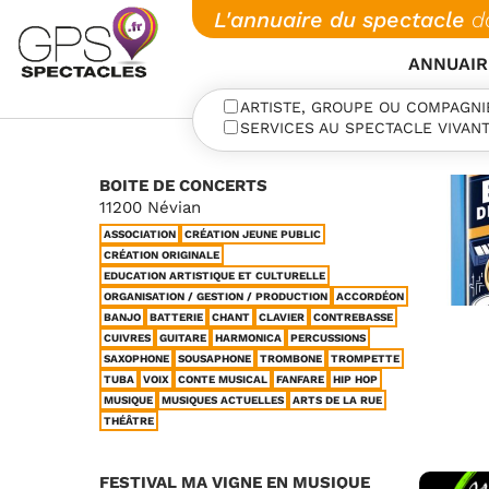
Skip
L'annuaire du spectacle
d
to
ANNUAIR
content
ARTISTE, GROUPE OU COMPAGNI
SERVICES AU SPECTACLE VIVAN
BOITE DE CONCERTS
11200 Névian
ASSOCIATION
CRÉATION JEUNE PUBLIC
CRÉATION ORIGINALE
EDUCATION ARTISTIQUE ET CULTURELLE
ORGANISATION / GESTION / PRODUCTION
ACCORDÉON
BANJO
BATTERIE
CHANT
CLAVIER
CONTREBASSE
CUIVRES
GUITARE
HARMONICA
PERCUSSIONS
SAXOPHONE
SOUSAPHONE
TROMBONE
TROMPETTE
TUBA
VOIX
CONTE MUSICAL
FANFARE
HIP HOP
MUSIQUE
MUSIQUES ACTUELLES
ARTS DE LA RUE
THÉÂTRE
FESTIVAL MA VIGNE EN MUSIQUE