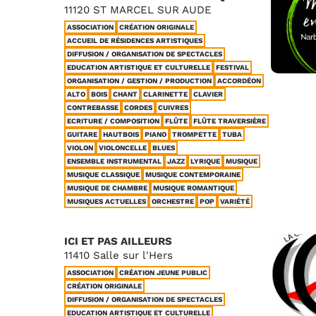
11120 ST MARCEL SUR AUDE
ASSOCIATION
CRÉATION ORIGINALE
ACCUEIL DE RÉSIDENCES ARTISTIQUES
DIFFUSION / ORGANISATION DE SPECTACLES
EDUCATION ARTISTIQUE ET CULTURELLE
FESTIVAL
ORGANISATION / GESTION / PRODUCTION
ACCORDÉON
ALTO
BOIS
CHANT
CLARINETTE
CLAVIER
CONTREBASSE
CORDES
CUIVRES
ECRITURE / COMPOSITION
FLÛTE
FLÛTE TRAVERSIÈRE
GUITARE
HAUTBOIS
PIANO
TROMPETTE
TUBA
VIOLON
VIOLONCELLE
BLUES
ENSEMBLE INSTRUMENTAL
JAZZ
LYRIQUE
MUSIQUE
MUSIQUE CLASSIQUE
MUSIQUE CONTEMPORAINE
MUSIQUE DE CHAMBRE
MUSIQUE ROMANTIQUE
MUSIQUES ACTUELLES
ORCHESTRE
POP
VARIÉTÉ
ICI ET PAS AILLEURS
11410 Salle sur l'Hers
ASSOCIATION
CRÉATION JEUNE PUBLIC
CRÉATION ORIGINALE
DIFFUSION / ORGANISATION DE SPECTACLES
EDUCATION ARTISTIQUE ET CULTURELLE