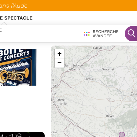
ans l'Aude
E SPECTACLE
E
RECHERCHE
T
AVANCÉE
+
−