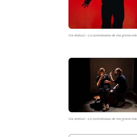
Cie Alatoul - La contrebasse de ma grand-mè
Cie alatoul - La contrebasse de ma grand-mè