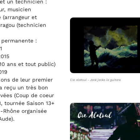
et un technicien :
ur, musicien
 (arrangeur et
rragou (technicien
e permanente :
1
2015
0 ans et tout public)
019
ions de leur premier
Cie alatoul - Jack jacko la guitare
 a reçu un très bon
rivées (Coup de coeur
, tournée Saison 13+
u-Rhône organisée
Aude).