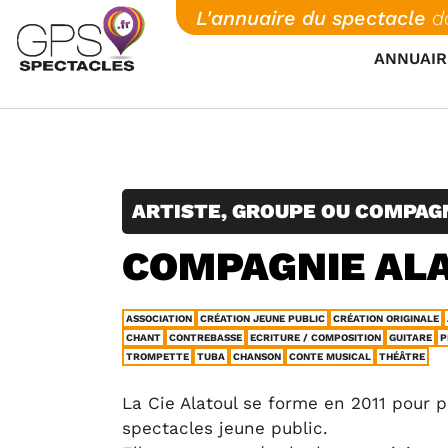
Skip
L'annuaire du spectacle
d
to
ANNUAIR
content
ARTISTE, GROUPE OU COMPAG
COMPAGNIE AL
ASSOCIATION
CRÉATION JEUNE PUBLIC
CRÉATION ORIGINALE
CHANT
CONTREBASSE
ECRITURE / COMPOSITION
GUITARE
P
TROMPETTE
TUBA
CHANSON
CONTE MUSICAL
THÉÂTRE
La Cie Alatoul se forme en 2011 pour 
spectacles jeune public.