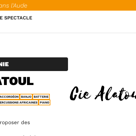
ans l'Aude
E SPECTACLE
NIE
ATOUL
ACCORDÉON
BANJO
BATTERIE
ERCUSSIONS AFRICAINES
PIANO
proposer des