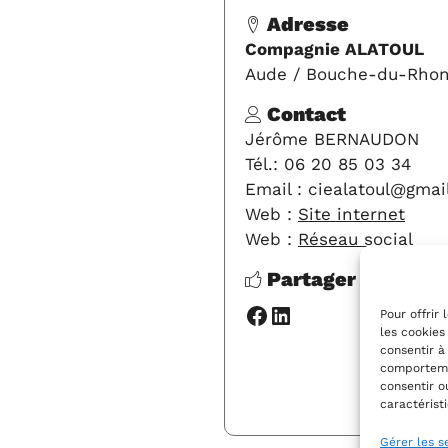
Adresse
Compagnie ALATOUL
Aude / Bouche-du-Rho
Contact
Jérôme BERNAUDON
Tél.: 06 20 85 03 34
Email : ciealatoul@gmai
Web :
Site internet
Web :
Réseau social
Partager cette fi
Facebook
LinkedIn
Pour offrir
les cookies
consentir à
comportemen
Y A
consentir o
caractérist
Gérer les s