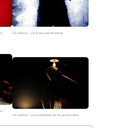
re
Cie Alatoul - Lili la plus petite étoile
re
Cie alatoul - La contrebasse de ma grand-mère