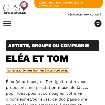
L'annuaire du spectacle
Skip
dans l'Aude
to
content
RÉFÉRENCER MON ACTIVITÉ
MENU
ARTISTE, GROUPE OU COMPAGNIE
ELÉA ET TOM
PARTICULIER
CHANT
GUITARE
JAZZ
POP
SWING
Éléa (chanteuse) et Tom (guitariste) vous
proposent une prestation musicale (Jazz,
pop). Idéal pour accompagner votre vin
d'honneur et/ou repas, ce duo passionné