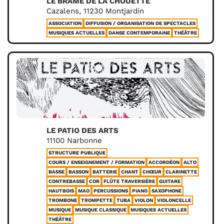
LE BRAME DE LA CHOUETTE
Cazalens, 11230 Montjardin
ASSOCIATION
DIFFUSION / ORGANISATION DE SPECTACLES
MUSIQUES ACTUELLES
DANSE CONTEMPORAINE
THÉÂTRE
LE PATIO DES ARTS
11100 Narbonne
STRUCTURE PUBLIQUE
COURS / ENSEIGNEMENT / FORMATION
ACCORDÉON
ALTO
BASSE
BASSON
BATTERIE
CHANT
CHŒUR
CLARINETTE
CONTREBASSE
COR
FLÛTE TRAVERSIÈRE
GUITARE
HAUTBOIS
MAO
PERCUSSIONS
PIANO
SAXOPHONE
TROMBONE
TROMPETTE
TUBA
VIOLON
VIOLONCELLE
MUSIQUE
MUSIQUE CLASSIQUE
MUSIQUES ACTUELLES
THÉÂTRE