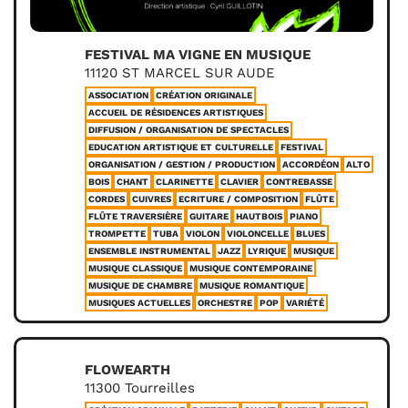
FESTIVAL MA VIGNE EN MUSIQUE
11120 ST MARCEL SUR AUDE
ASSOCIATION
CRÉATION ORIGINALE
ACCUEIL DE RÉSIDENCES ARTISTIQUES
DIFFUSION / ORGANISATION DE SPECTACLES
EDUCATION ARTISTIQUE ET CULTURELLE
FESTIVAL
ORGANISATION / GESTION / PRODUCTION
ACCORDÉON
ALTO
BOIS
CHANT
CLARINETTE
CLAVIER
CONTREBASSE
CORDES
CUIVRES
ECRITURE / COMPOSITION
FLÛTE
FLÛTE TRAVERSIÈRE
GUITARE
HAUTBOIS
PIANO
TROMPETTE
TUBA
VIOLON
VIOLONCELLE
BLUES
ENSEMBLE INSTRUMENTAL
JAZZ
LYRIQUE
MUSIQUE
MUSIQUE CLASSIQUE
MUSIQUE CONTEMPORAINE
MUSIQUE DE CHAMBRE
MUSIQUE ROMANTIQUE
MUSIQUES ACTUELLES
ORCHESTRE
POP
VARIÉTÉ
FLOWEARTH
11300 Tourreilles