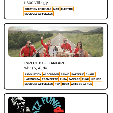
11600 Villegly
CRÉATION ORIGINALE
MAO
ELECTRO
MUSIQUES ACTUELLES
ESPÈCE DE… FANFARE
Névian, Aude.
ASSOCIATION
ACCORDÉON
BANJO
BATTERIE
CHANT
HARMONICA
TROMPETTE
TUBA
FANFARE
FUNK
HIP HOP
MUSIQUES ACTUELLES
POP
ROCK
ARTS DE LA RUE