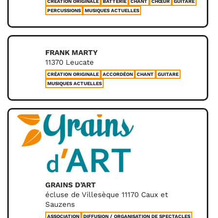
CRÉATION ORIGINALE
BATTERIE
CHANT
CHŒUR
GUITARE
PERCUSSIONS
MUSIQUES ACTUELLES
FRANK MARTY
11370 Leucate
CRÉATION ORIGINALE
ACCORDÉON
CHANT
GUITARE
MUSIQUES ACTUELLES
GRAINS D’ART
écluse de Villesèque 11170 Caux et
Sauzens
ASSOCIATION
DIFFUSION / ORGANISATION DE SPECTACLES