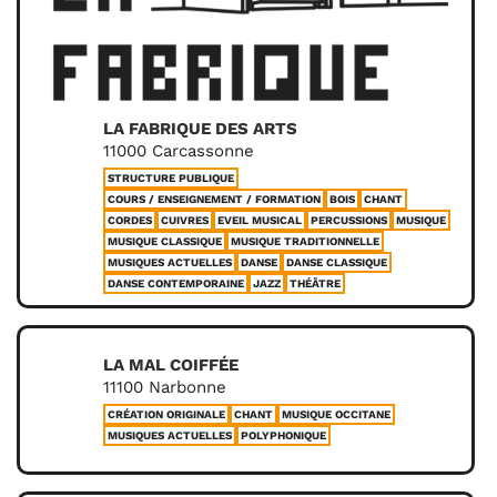
LA FABRIQUE DES ARTS
11000 Carcassonne
STRUCTURE PUBLIQUE
COURS / ENSEIGNEMENT / FORMATION
BOIS
CHANT
CORDES
CUIVRES
EVEIL MUSICAL
PERCUSSIONS
MUSIQUE
MUSIQUE CLASSIQUE
MUSIQUE TRADITIONNELLE
MUSIQUES ACTUELLES
DANSE
DANSE CLASSIQUE
DANSE CONTEMPORAINE
JAZZ
THÉÂTRE
LA MAL COIFFÉE
11100 Narbonne
CRÉATION ORIGINALE
CHANT
MUSIQUE OCCITANE
MUSIQUES ACTUELLES
POLYPHONIQUE