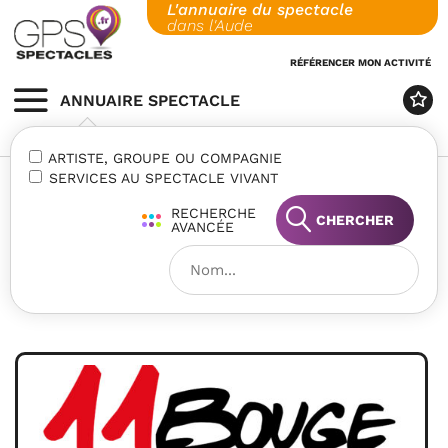
L'annuaire du spectacle
Skip
dans l'Aude
to
content
RÉFÉRENCER MON ACTIVITÉ
ANNUAIRE SPECTACLE
MENU
ARTISTE, GROUPE OU COMPAGNIE
SERVICES AU SPECTACLE VIVANT
RECHERCHE
CHERCHER
AVANCÉE