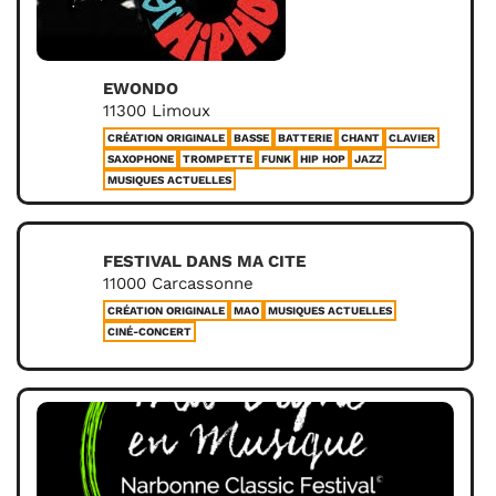
EWONDO
11300 Limoux
CRÉATION ORIGINALE
BASSE
BATTERIE
CHANT
CLAVIER
SAXOPHONE
TROMPETTE
FUNK
HIP HOP
JAZZ
MUSIQUES ACTUELLES
FESTIVAL DANS MA CITE
11000 Carcassonne
CRÉATION ORIGINALE
MAO
MUSIQUES ACTUELLES
CINÉ-CONCERT