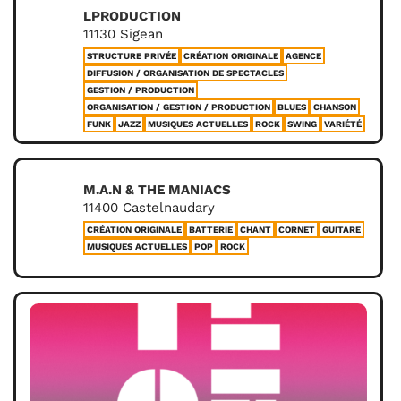
LPRODUCTION
11130 Sigean
STRUCTURE PRIVÉE
CRÉATION ORIGINALE
AGENCE
DIFFUSION / ORGANISATION DE SPECTACLES
GESTION / PRODUCTION
ORGANISATION / GESTION / PRODUCTION
BLUES
CHANSON
FUNK
JAZZ
MUSIQUES ACTUELLES
ROCK
SWING
VARIÉTÉ
M.A.N & THE MANIACS
11400 Castelnaudary
CRÉATION ORIGINALE
BATTERIE
CHANT
CORNET
GUITARE
MUSIQUES ACTUELLES
POP
ROCK