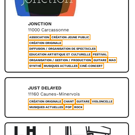
JONCTION
11000 Carcassonne
ASSOCIATION
CRÉATION JEUNE PUBLIC
CRÉATION ORIGINALE
DIFFUSION / ORGANISATION DE SPECTACLES
EDUCATION ARTISTIQUE ET CULTURELLE
FESTIVAL
ORGANISATION / GESTION / PRODUCTION
GUITARE
MAO
SYNTHÉ
MUSIQUES ACTUELLES
CINÉ-CONCERT
JUST DELAYED
11160 Caunes-Minervois
CRÉATION ORIGINALE
CHANT
GUITARE
VIOLONCELLE
MUSIQUES ACTUELLES
POP
ROCK