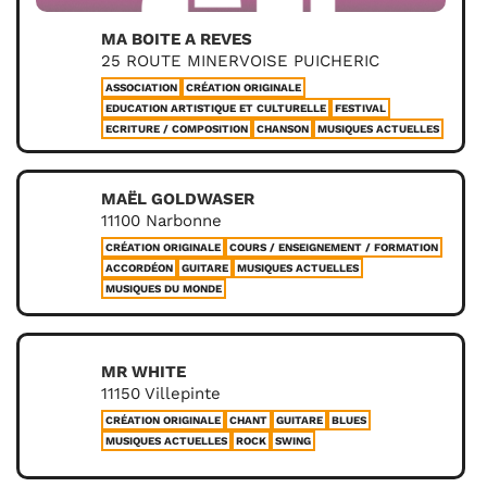
MA BOITE A REVES
25 ROUTE MINERVOISE PUICHERIC
ASSOCIATION
CRÉATION ORIGINALE
EDUCATION ARTISTIQUE ET CULTURELLE
FESTIVAL
ECRITURE / COMPOSITION
CHANSON
MUSIQUES ACTUELLES
MAËL GOLDWASER
11100 Narbonne
CRÉATION ORIGINALE
COURS / ENSEIGNEMENT / FORMATION
ACCORDÉON
GUITARE
MUSIQUES ACTUELLES
MUSIQUES DU MONDE
MR WHITE
11150 Villepinte
CRÉATION ORIGINALE
CHANT
GUITARE
BLUES
MUSIQUES ACTUELLES
ROCK
SWING