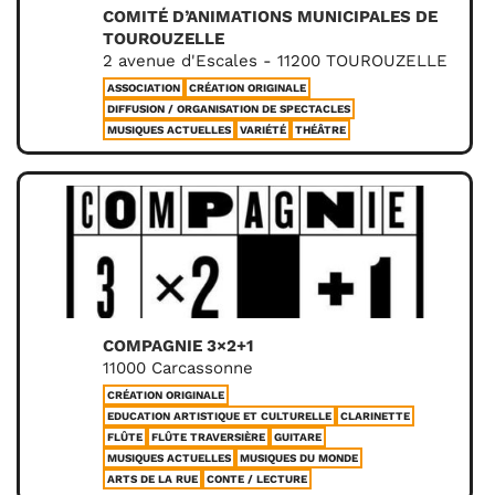
COMITÉ D’ANIMATIONS MUNICIPALES DE
TOUROUZELLE
2 avenue d'Escales - 11200 TOUROUZELLE
ASSOCIATION
CRÉATION ORIGINALE
DIFFUSION / ORGANISATION DE SPECTACLES
MUSIQUES ACTUELLES
VARIÉTÉ
THÉÂTRE
COMPAGNIE 3×2+1
11000 Carcassonne
CRÉATION ORIGINALE
EDUCATION ARTISTIQUE ET CULTURELLE
CLARINETTE
FLÛTE
FLÛTE TRAVERSIÈRE
GUITARE
MUSIQUES ACTUELLES
MUSIQUES DU MONDE
ARTS DE LA RUE
CONTE / LECTURE