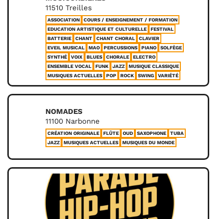
11510 Treilles
ASSOCIATION
COURS / ENSEIGNEMENT / FORMATION
EDUCATION ARTISTIQUE ET CULTURELLE
FESTIVAL
BATTERIE
CHANT
CHANT CHORAL
CLAVIER
EVEIL MUSICAL
MAO
PERCUSSIONS
PIANO
SOLFÈGE
SYNTHÉ
VOIX
BLUES
CHORALE
ELECTRO
ENSEMBLE VOCAL
FUNK
JAZZ
MUSIQUE CLASSIQUE
MUSIQUES ACTUELLES
POP
ROCK
SWING
VARIÉTÉ
NOMADES
11100 Narbonne
CRÉATION ORIGINALE
FLÛTE
OUD
SAXOPHONE
TUBA
JAZZ
MUSIQUES ACTUELLES
MUSIQUES DU MONDE