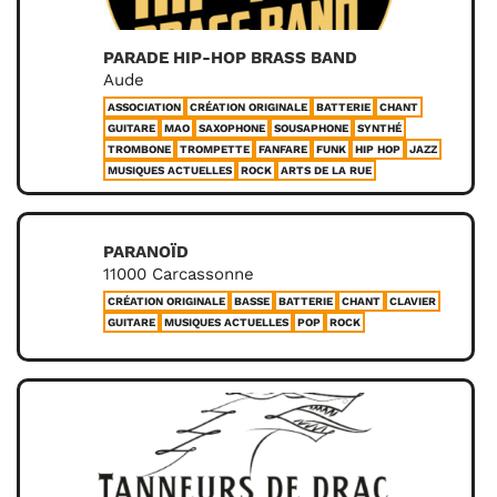
PARADE HIP-HOP BRASS BAND
Aude
ASSOCIATION
CRÉATION ORIGINALE
BATTERIE
CHANT
GUITARE
MAO
SAXOPHONE
SOUSAPHONE
SYNTHÉ
TROMBONE
TROMPETTE
FANFARE
FUNK
HIP HOP
JAZZ
MUSIQUES ACTUELLES
ROCK
ARTS DE LA RUE
PARANOÏD
11000 Carcassonne
CRÉATION ORIGINALE
BASSE
BATTERIE
CHANT
CLAVIER
GUITARE
MUSIQUES ACTUELLES
POP
ROCK