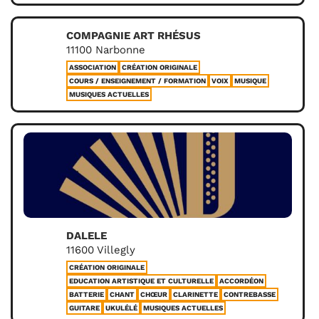
COMPAGNIE ART RHÉSUS
11100 Narbonne
ASSOCIATION
CRÉATION ORIGINALE
COURS / ENSEIGNEMENT / FORMATION
VOIX
MUSIQUE
MUSIQUES ACTUELLES
DALELE
11600 Villegly
CRÉATION ORIGINALE
EDUCATION ARTISTIQUE ET CULTURELLE
ACCORDÉON
BATTERIE
CHANT
CHŒUR
CLARINETTE
CONTREBASSE
GUITARE
UKULÉLÉ
MUSIQUES ACTUELLES