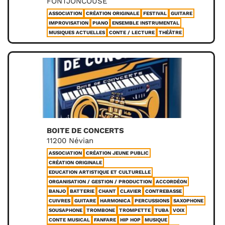
FONTJONCOUSE
ASSOCIATION
CRÉATION ORIGINALE
FESTIVAL
GUITARE
IMPROVISATION
PIANO
ENSEMBLE INSTRUMENTAL
MUSIQUES ACTUELLES
CONTE / LECTURE
THÉÂTRE
BOITE DE CONCERTS
11200 Névian
ASSOCIATION
CRÉATION JEUNE PUBLIC
CRÉATION ORIGINALE
EDUCATION ARTISTIQUE ET CULTURELLE
ORGANISATION / GESTION / PRODUCTION
ACCORDÉON
BANJO
BATTERIE
CHANT
CLAVIER
CONTREBASSE
CUIVRES
GUITARE
HARMONICA
PERCUSSIONS
SAXOPHONE
SOUSAPHONE
TROMBONE
TROMPETTE
TUBA
VOIX
CONTE MUSICAL
FANFARE
HIP HOP
MUSIQUE