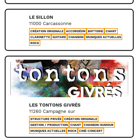
LE SILLON
11000 Carcassonne
CRÉATION ORIGINALE
ACCORDÉON
BATTERIE
CHANT
CLARINETTE
GUITARE
CHANSON
MUSIQUES ACTUELLES
ROCK
LES TONTONS GIVRÉS
11260 Campagne sur
STRUCTURE PRIVÉE
CRÉATION ORIGINALE
GESTION / PRODUCTION
CHANT
CHANSON HUMOUR
MUSIQUES ACTUELLES
ROCK
CINÉ-CONCERT