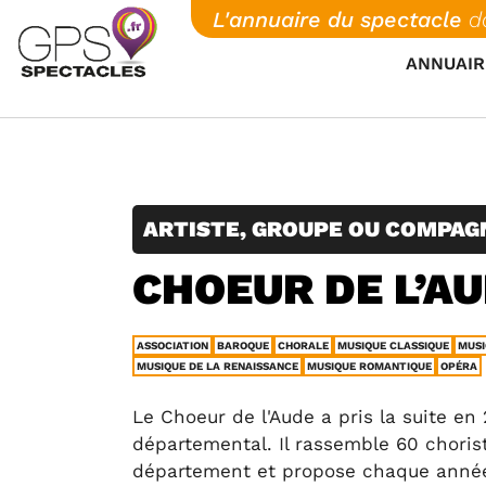
Skip
L'annuaire du spectacle
d
to
ANNUAIR
content
ARTISTE, GROUPE OU COMPAG
CHOEUR DE L’A
ASSOCIATION
BAROQUE
CHORALE
MUSIQUE CLASSIQUE
MUSI
MUSIQUE DE LA RENAISSANCE
MUSIQUE ROMANTIQUE
OPÉRA
Le Choeur de l'Aude a pris la suite en
départemental. Il rassemble 60 choris
département et propose chaque année