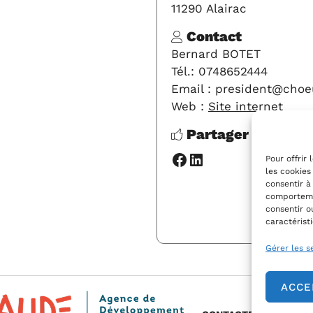
11290 Alairac
Contact
Bernard BOTET
Tél.: 0748652444
Email : president@choe
Web :
Site internet
Partager cette fi
Facebook
LinkedIn
Pour offrir
les cookies
consentir à
comportemen
Y A
consentir o
caractérist
Gérer les s
ACCE