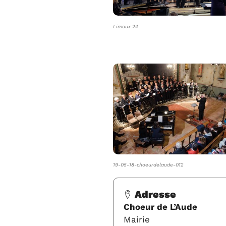
Limoux 24
19-05-18-choeurdelaude-012
Adresse
Choeur de L’Aude
Mairie