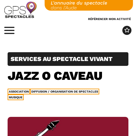
L'annuaire du spectacle
Skip
dans l'Aude
to
content
RÉFÉRENCER MON ACTIVITÉ
MENU
SERVICES AU SPECTACLE VIVANT
JAZZ O CAVEAU
ASSOCIATION
DIFFUSION / ORGANISATION DE SPECTACLES
MUSIQUE