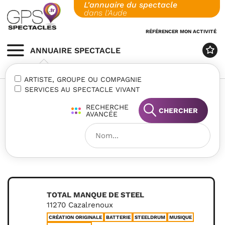
L'annuaire du spectacle
Skip
dans l'Aude
to
content
RÉFÉRENCER MON ACTIVITÉ
ANNUAIRE SPECTACLE
MENU
ARTISTE, GROUPE OU COMPAGNIE
SERVICES AU SPECTACLE VIVANT
RECHERCHE
CHERCHER
AVANCÉE
TOTAL MANQUE DE STEEL
11270 Cazalrenoux
CRÉATION ORIGINALE
BATTERIE
STEELDRUM
MUSIQUE