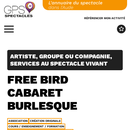
L'annuaire du spectacle
Skip
dans l'Aude
to
content
RÉFÉRENCER MON ACTIVITÉ
MENU
ARTISTE, GROUPE OU COMPAGNIE,
SERVICES AU SPECTACLE VIVANT
FREE BIRD
CABARET
BURLESQUE
ASSOCIATION
CRÉATION ORIGINALE
COURS / ENSEIGNEMENT / FORMATION