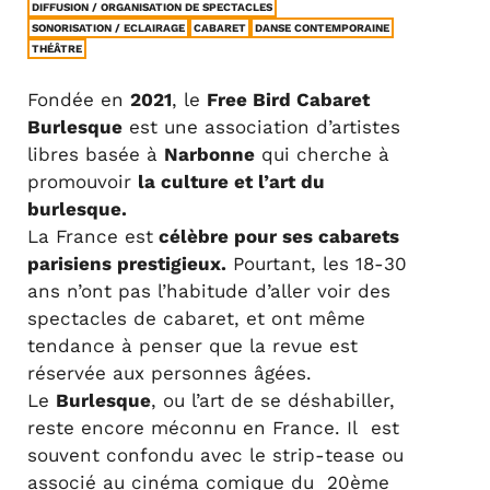
DIFFUSION / ORGANISATION DE SPECTACLES
SONORISATION / ECLAIRAGE
CABARET
DANSE CONTEMPORAINE
THÉÂTRE
Fondée en
2021
, le
Free Bird Cabaret
Burlesque
est une association d’artistes
libres basée à
Narbonne
qui cherche à
promouvoir
la culture et l’art du
burlesque.
La France est
célèbre pour ses cabarets
parisiens prestigieux.
Pourtant, les 18-30
ans n’ont pas l’habitude d’aller voir des
spectacles de cabaret, et ont même
tendance à penser que la revue est
réservée aux personnes âgées.
Le
Burlesque
, ou l’art de se déshabiller,
reste encore méconnu en France. Il est
souvent confondu avec le strip-tease ou
associé au cinéma comique du 20ème