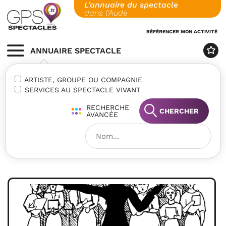
L'annuaire du spectacle
Skip
dans l'Aude
to
content
RÉFÉRENCER MON ACTIVITÉ
ANNUAIRE SPECTACLE
MENU
ARTISTE, GROUPE OU COMPAGNIE
SERVICES AU SPECTACLE VIVANT
RECHERCHE
CHERCHER
AVANCÉE