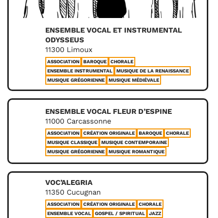
ENSEMBLE VOCAL ET INSTRUMENTAL
ODYSSEUS
11300 Limoux
ASSOCIATION
BAROQUE
CHORALE
ENSEMBLE INSTRUMENTAL
MUSIQUE DE LA RENAISSANCE
MUSIQUE GRÉGORIENNE
MUSIQUE MÉDIÉVALE
ENSEMBLE VOCAL FLEUR D’ESPINE
11000 Carcassonne
ASSOCIATION
CRÉATION ORIGINALE
BAROQUE
CHORALE
MUSIQUE CLASSIQUE
MUSIQUE CONTEMPORAINE
MUSIQUE GRÉGORIENNE
MUSIQUE ROMANTIQUE
VOC’ALEGRIA
11350 Cucugnan
ASSOCIATION
CRÉATION ORIGINALE
CHORALE
ENSEMBLE VOCAL
GOSPEL / SPIRITUAL
JAZZ