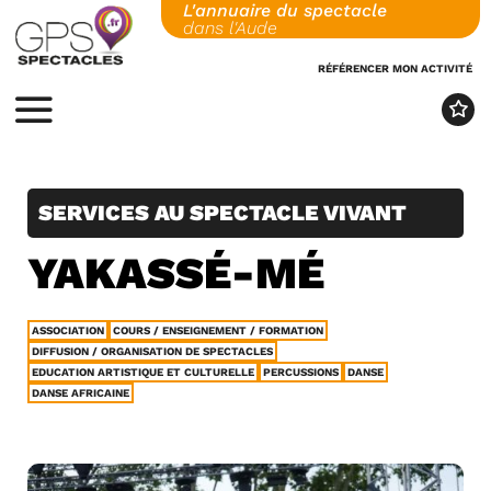
L'annuaire du spectacle
Skip
dans l'Aude
to
content
RÉFÉRENCER MON ACTIVITÉ
MENU
SERVICES AU SPECTACLE VIVANT
YAKASSÉ-MÉ
ASSOCIATION
COURS / ENSEIGNEMENT / FORMATION
DIFFUSION / ORGANISATION DE SPECTACLES
EDUCATION ARTISTIQUE ET CULTURELLE
PERCUSSIONS
DANSE
DANSE AFRICAINE