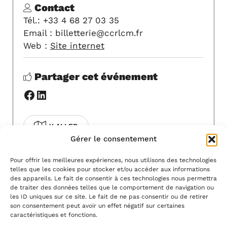
Contact
Tél.: +33 4 68 27 03 35
Email : billetterie@ccrlcm.fr
Web :
Site internet
Partager cet événement
Facebook
LinkedIn
Y ALLER
Gérer le consentement
COVOITURAGE
Pour offrir les meilleures expériences, nous utilisons des technologies
telles que les cookies pour stocker et/ou accéder aux informations
Pour modifier cet événement, contactez-
des appareils. Le fait de consentir à ces technologies nous permettra
nous à l'adresse
info@artsvivants11.fr
.
de traiter des données telles que le comportement de navigation ou
les ID uniques sur ce site. Le fait de ne pas consentir ou de retirer
son consentement peut avoir un effet négatif sur certaines
caractéristiques et fonctions.