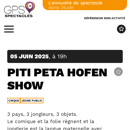
L'annuaire du spectacle
Skip
dans l'Aude
to
content
RÉFÉRENCER MON ACTIVITÉ
MENU
05 JUIN 2025
, à 19h
PITI PETA HOFEN
SHOW
CIRQUE
JEUNE PUBLIC
3 pays, 3 jongleurs, 3 objets.
Le comique et la folie règnent et la
jonglerie est la langue maternelle avec