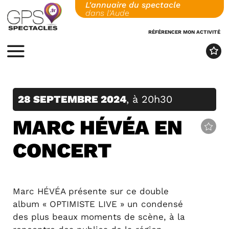
L'annuaire du spectacle
Skip
dans l'Aude
to
content
RÉFÉRENCER MON ACTIVITÉ
MENU
28 SEPTEMBRE 2024
, à 20h30
MARC HÉVÉA EN
CONCERT
Marc HÉVÉA présente sur ce double
album « OPTIMISTE LIVE » un condensé
des plus beaux moments de scène, à la