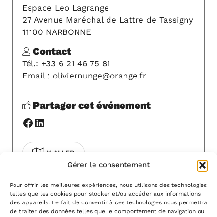
Espace Leo Lagrange
27 Avenue Maréchal de Lattre de Tassigny
11100 NARBONNE
Contact
Tél.: +33 6 21 46 75 81
Email : oliviernunge@orange.fr
Partager cet événement
Facebook
LinkedIn
Y ALLER
Gérer le consentement
COVOITURAGE
Pour offrir les meilleures expériences, nous utilisons des technologies
telles que les cookies pour stocker et/ou accéder aux informations
Pour modifier cet événement, contactez-
des appareils. Le fait de consentir à ces technologies nous permettra
nous à l'adresse
info@artsvivants11.fr
.
de traiter des données telles que le comportement de navigation ou