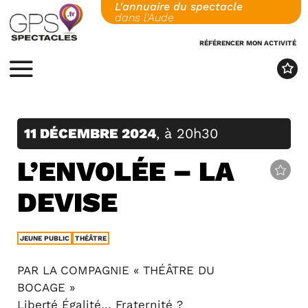
L'annuaire du spectacle
Skip
dans l'Aude
to
content
RÉFÉRENCER MON ACTIVITÉ
MENU
11 DÉCEMBRE 2024
, à 20h30
L’ENVOLÉE – LA
DEVISE
JEUNE PUBLIC
THÉÂTRE
PAR LA COMPAGNIE « THÉÂTRE DU
BOCAGE »
Liberté Égalité… Fraternité ?