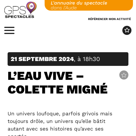
L'annuaire du spectacle
Skip
dans l'Aude
to
content
RÉFÉRENCER MON ACTIVITÉ
MENU
21 SEPTEMBRE 2024
, à 18h30
L’EAU VIVE –
COLETTE MIGNÉ
Un univers loufoque, parfois grivois mais
toujours drôle, un univers qu’elle bâtit
autant avec ses histoires qu’avec ses