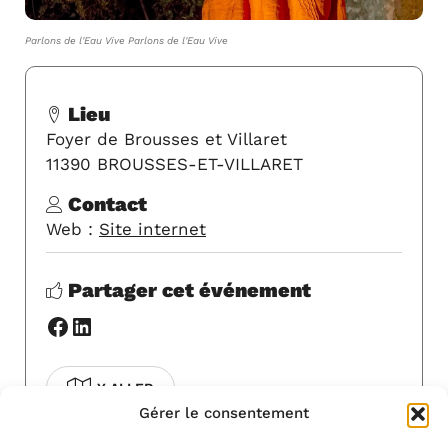
Parlons de l'Eau Vive Parlons de l'Eau Vive
Lieu
Foyer de Brousses et Villaret
11390 BROUSSES-ET-VILLARET
Contact
Web :
Site internet
Partager cet événement
Facebook
LinkedIn
Y ALLER
Gérer le consentement
COVOITURAGE