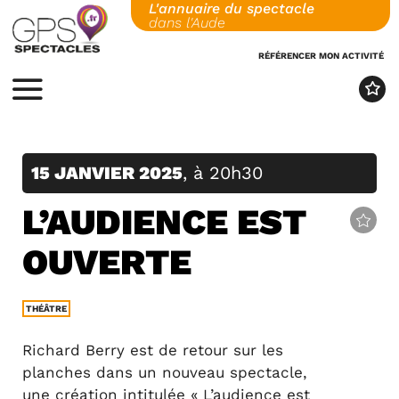
L'annuaire du spectacle
Skip
dans l'Aude
to
content
RÉFÉRENCER MON ACTIVITÉ
MENU
15 JANVIER 2025
, à 20h30
L’AUDIENCE EST
OUVERTE
THÉÂTRE
Richard Berry est de retour sur les
planches dans un nouveau spectacle,
une création intitulée « L’audience est