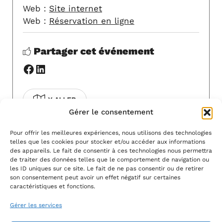
Web :
Site internet
Web :
Réservation en ligne
Partager cet événement
Facebook
LinkedIn
Y ALLER
Gérer le consentement
COVOITURAGE
Pour offrir les meilleures expériences, nous utilisons des technologies
telles que les cookies pour stocker et/ou accéder aux informations
Pour modifier cet événement, contactez-
des appareils. Le fait de consentir à ces technologies nous permettra
nous à l'adresse
info@artsvivants11.fr
.
de traiter des données telles que le comportement de navigation ou
les ID uniques sur ce site. Le fait de ne pas consentir ou de retirer
son consentement peut avoir un effet négatif sur certaines
caractéristiques et fonctions.
Gérer les services