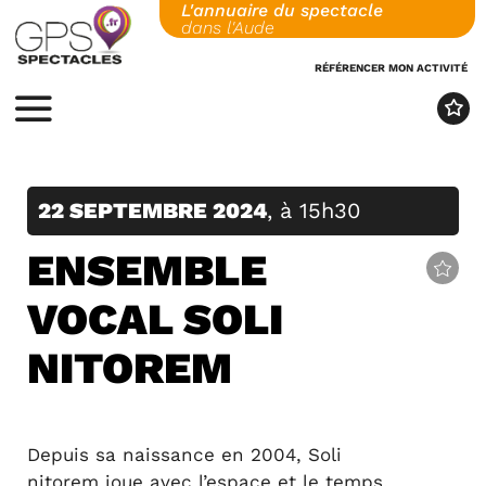
L'annuaire du spectacle
Skip
dans l'Aude
to
content
RÉFÉRENCER MON ACTIVITÉ
MENU
22 SEPTEMBRE 2024
, à 15h30
ENSEMBLE
VOCAL SOLI
NITOREM
Depuis sa naissance en 2004, Soli
nitorem joue avec l’espace et le temps.