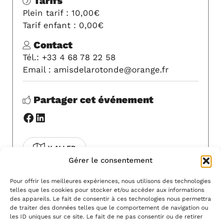
Tarifs
Plein tarif : 10,00€
Tarif enfant : 0,00€
Contact
Tél.: +33 4 68 78 22 58
Email : amisdelarotonde@orange.fr
Partager cet événement
Facebook
LinkedIn
Y ALLER
Gérer le consentement
COVOITURAGE
Pour offrir les meilleures expériences, nous utilisons des technologies
telles que les cookies pour stocker et/ou accéder aux informations
Pour modifier cet événement, contactez-
des appareils. Le fait de consentir à ces technologies nous permettra
nous à l'adresse
info@artsvivants11.fr
.
de traiter des données telles que le comportement de navigation ou
les ID uniques sur ce site. Le fait de ne pas consentir ou de retirer