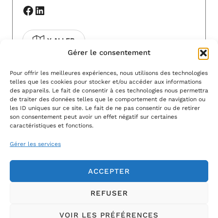
Facebook
LinkedIn
Y ALLER
Gérer le consentement
COVOITURAGE
Pour offrir les meilleures expériences, nous utilisons des technologies
telles que les cookies pour stocker et/ou accéder aux informations
Pour modifier cet événement, contactez-
des appareils. Le fait de consentir à ces technologies nous permettra
nous à l'adresse
info@artsvivants11.fr
.
de traiter des données telles que le comportement de navigation ou
les ID uniques sur ce site. Le fait de ne pas consentir ou de retirer
son consentement peut avoir un effet négatif sur certaines
caractéristiques et fonctions.
Gérer les services
ACCEPTER
REFUSER
VOIR LES PRÉFÉRENCES
CONTACTEZ-
MENTIONS
POLITIQUE DE
CGU