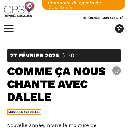
L'annuaire du spectacle
Skip
dans l'Aude
to
content
RÉFÉRENCER MON ACTIVITÉ
MENU
27 FÉVRIER 2025
, à 20h
COMME ÇA NOUS
CHANTE AVEC
DALELE
MUSIQUES ACTUELLES
Nouvelle année, nouvelle mouture de