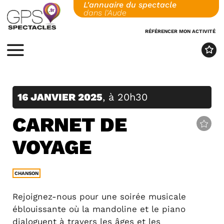
L'annuaire du spectacle
Skip
dans l'Aude
to
content
RÉFÉRENCER MON ACTIVITÉ
MENU
16 JANVIER 2025
, à 20h30
CARNET DE
VOYAGE
CHANSON
Rejoignez-nous pour une soirée musicale
éblouissante où la mandoline et le piano
dialoguent à travers les âges et les